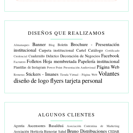
DISEÑOS QUE REALIZAMOS
Banner
Brochure - Presentación
Boletín
Almanaques
Blog
institucional
Carpeta institucional
Cartel
Catálogo
Certificado
Facebook
Decoración de Negocios
Cuadernillo Didáctico
Credencial
Folletos
Hoja membretada
Papelería institucional
Facturero
Página Web
Plantillas de Instagram
Power Point
Presentación Audiovisual
Volantes
Stickers - Imanes
Remeras
Tienda Virtual - Página Web
diseño de logo
flyers
tarjeta personal
ALGUNOS CLIENTES
Ascensores Basalduá
Agentia
Asociación Correntina de Marketing
Bruno Distribuciones
Asociación Hortícola
Bienestar Salud
CEDAR