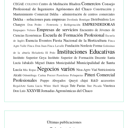
Comercios
Consejo
CEGAE
Centro de Meditación Bhadren
COLONO
Profesional de Ingenieros Agrónomos del Chaco
Construcción y
Mantenimiento Comercial
Dekha - administración de centros comerciales
Dekha - soluciones para empresas
Distribuidora Los
Deolinda Boutique
EMPRENDEDORAS
Changos
Don Pedro - Ferretería y Refrigeración
Empresas de servicios
Encuentro de Jóvenes de
Empaques Velozo
Escuela de Formación Profesional
Ciencias Económicas
Escuela
Esencia Eventos
Fiesta Nacional de la Horticultura
de Inglés
Finca
Fundación Nordeste Forma
Agro Valle
Finca Don Juan
Finca Lavalle
Golosinas
Instituciones Educativas
de la abuela
Heladería El Polo
Instituto Superior Goya
Instituto Superior de Formación Docente Santa
Municipalidad de Santa
Lucía
Jabakids
Miguel Diaten
Municipalidad
Negocios varios
Lucía
Nisa-Agro Vial
Nutricionista
Mía Ropas
Pitteri Comercial
Alcalá
Odontóloga Carina Pozzer
Pasteleras
Peluqueras
Profesionales
Puppo Abogados
Queyú chipá
R&D accesorios
Tute Pastas
Vinoteca
RegalArte
Santa Lucía White
Shell Maipú
Tute Picada
XXXVIII Jornadas Agronómicas del Chaco
Don Luis
Últimas publicaciones