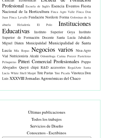
Ciencias Económicas
Profesional
Esencia Eventos
Fiesta
Escuela de Inglés
Nacional de la Horticultura
Finca Agro Valle
Finca Don
Fundación Nordeste Forma
Juan
Finca Lavalle
Golosinas de la
Instituciones
abuela
Heladería El Polo
Educativas
Instituto Superior Goya
Instituto
Superior de Formación Docente Santa Lucía
Jabakids
Municipalidad de Santa
Miguel Diaten
Municipalidad
Negocios varios
Lucía
Nisa-Agro
Mía Ropas
Vial
Nutricionista Alcalá
Odontóloga Carina Pozzer
Pasteleras
Pitteri Comercial
Profesionales
Puppo
Peluqueras
Abogados
Queyú chipá
R&D accesorios
RegalArte
Santa
Tute Pastas
Vinoteca Don
Lucía White
Shell Maipú
Tute Picada
XXXVIII Jornadas Agronómicas del Chaco
Luis
Últimas publicaciones
Todos los trabajos
Servicios de Diseño
Conocenos - Escribinos