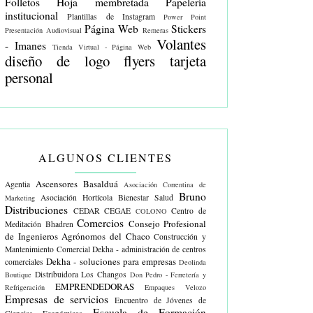
Folletos
Hoja membretada
Papelería
institucional
Plantillas de Instagram
Power Point
Página Web
Stickers
Presentación Audiovisual
Remeras
Volantes
- Imanes
Tienda Virtual - Página Web
diseño de logo
flyers
tarjeta
personal
ALGUNOS CLIENTES
Ascensores Basalduá
Agentia
Asociación Correntina de
Bruno
Asociación Hortícola
Bienestar Salud
Marketing
Distribuciones
CEDAR
CEGAE
Centro de
COLONO
Comercios
Consejo Profesional
Meditación Bhadren
de Ingenieros Agrónomos del Chaco
Construcción y
Mantenimiento Comercial
Dekha - administración de centros
Dekha - soluciones para empresas
comerciales
Deolinda
Distribuidora Los Changos
Boutique
Don Pedro - Ferretería y
EMPRENDEDORAS
Refrigeración
Empaques Velozo
Empresas de servicios
Encuentro de Jóvenes de
Escuela de Formación