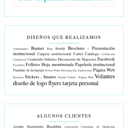
DISEÑOS QUE REALIZAMOS
Banner
Brochure - Presentación
Boletín
Almanaques
Blog
institucional
Carpeta institucional
Cartel
Catálogo
Certificado
Facebook
Decoración de Negocios
Cuadernillo Didáctico
Credencial
Folletos
Hoja membretada
Papelería institucional
Facturero
Página Web
Plantillas de Instagram
Power Point
Presentación Audiovisual
Volantes
Stickers - Imanes
Remeras
Tienda Virtual - Página Web
diseño de logo
flyers
tarjeta personal
ALGUNOS CLIENTES
Ascensores Basalduá
Agentia
Asociación Correntina de Marketing