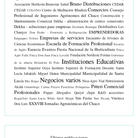
Bruno Distribuciones
Asociación Hortícola
Bienestar Salud
CEDAR
Comercios
Consejo
CEGAE
Centro de Meditación Bhadren
COLONO
Profesional de Ingenieros Agrónomos del Chaco
Construcción y
Mantenimiento Comercial
Dekha - administración de centros comerciales
Dekha - soluciones para empresas
Distribuidora Los
Deolinda Boutique
EMPRENDEDORAS
Changos
Don Pedro - Ferretería y Refrigeración
Empresas de servicios
Encuentro de Jóvenes de
Empaques Velozo
Escuela de Formación Profesional
Ciencias Económicas
Escuela
Esencia Eventos
Fiesta Nacional de la Horticultura
de Inglés
Finca
Fundación Nordeste Forma
Agro Valle
Finca Don Juan
Finca Lavalle
Golosinas
Instituciones Educativas
de la abuela
Heladería El Polo
Instituto Superior Goya
Instituto Superior de Formación Docente Santa
Municipalidad de Santa
Lucía
Jabakids
Miguel Diaten
Municipalidad
Negocios varios
Lucía
Nisa-Agro Vial
Nutricionista
Mía Ropas
Pitteri Comercial
Alcalá
Odontóloga Carina Pozzer
Pasteleras
Peluqueras
Profesionales
Puppo Abogados
Queyú chipá
R&D accesorios
Tute Pastas
Vinoteca
RegalArte
Santa Lucía White
Shell Maipú
Tute Picada
XXXVIII Jornadas Agronómicas del Chaco
Don Luis
Últimas publicaciones