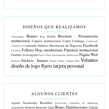
DISEÑOS QUE REALIZAMOS
Banner
Brochure - Presentación
Boletín
Almanaques
Blog
institucional
Carpeta institucional
Cartel
Catálogo
Certificado
Facebook
Decoración de Negocios
Cuadernillo Didáctico
Credencial
Folletos
Hoja membretada
Papelería institucional
Facturero
Página Web
Plantillas de Instagram
Power Point
Presentación Audiovisual
Volantes
Stickers - Imanes
Remeras
Tienda Virtual - Página Web
diseño de logo
flyers
tarjeta personal
ALGUNOS CLIENTES
Ascensores Basalduá
Agentia
Asociación Correntina de Marketing
Bruno Distribuciones
Asociación Hortícola
Bienestar Salud
CEDAR