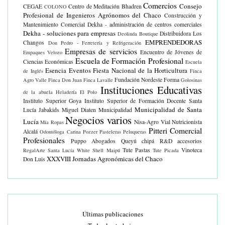
Comercios
Consejo
CEGAE
Centro de Meditación Bhadren
COLONO
Profesional de Ingenieros Agrónomos del Chaco
Construcción y
Mantenimiento Comercial
Dekha - administración de centros comerciales
Dekha - soluciones para empresas
Distribuidora Los
Deolinda Boutique
EMPRENDEDORAS
Changos
Don Pedro - Ferretería y Refrigeración
Empresas de servicios
Encuentro de Jóvenes de
Empaques Velozo
Escuela de Formación Profesional
Ciencias Económicas
Escuela
Esencia Eventos
Fiesta Nacional de la Horticultura
de Inglés
Finca
Fundación Nordeste Forma
Agro Valle
Finca Don Juan
Finca Lavalle
Golosinas
Instituciones Educativas
de la abuela
Heladería El Polo
Instituto Superior Goya
Instituto Superior de Formación Docente Santa
Municipalidad de Santa
Lucía
Jabakids
Miguel Diaten
Municipalidad
Negocios varios
Lucía
Nisa-Agro Vial
Nutricionista
Mía Ropas
Pitteri Comercial
Alcalá
Odontóloga Carina Pozzer
Pasteleras
Peluqueras
Profesionales
Puppo Abogados
Queyú chipá
R&D accesorios
Tute Pastas
Vinoteca
RegalArte
Santa Lucía White
Shell Maipú
Tute Picada
XXXVIII Jornadas Agronómicas del Chaco
Don Luis
Últimas publicaciones