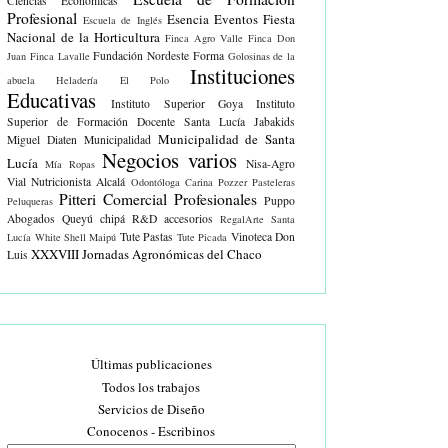
Ciencias Económicas
Profesional
Esencia Eventos
Fiesta
Escuela de Inglés
Nacional de la Horticultura
Finca Agro Valle
Finca Don
Fundación Nordeste Forma
Juan
Finca Lavalle
Golosinas de la
Instituciones
abuela
Heladería El Polo
Educativas
Instituto Superior Goya
Instituto
Superior de Formación Docente Santa Lucía
Jabakids
Municipalidad de Santa
Miguel Diaten
Municipalidad
Negocios varios
Lucía
Nisa-Agro
Mía Ropas
Vial
Nutricionista Alcalá
Odontóloga Carina Pozzer
Pasteleras
Pitteri Comercial
Profesionales
Puppo
Peluqueras
Abogados
Queyú chipá
R&D accesorios
RegalArte
Santa
Tute Pastas
Vinoteca Don
Lucía White
Shell Maipú
Tute Picada
XXXVIII Jornadas Agronómicas del Chaco
Luis
Últimas publicaciones
Todos los trabajos
Servicios de Diseño
Conocenos - Escribinos