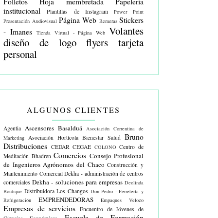
Folletos
Hoja membretada
Papelería
institucional
Plantillas de Instagram
Power Point
Página Web
Stickers
Presentación Audiovisual
Remeras
Volantes
- Imanes
Tienda Virtual - Página Web
diseño de logo
flyers
tarjeta
personal
ALGUNOS CLIENTES
Ascensores Basalduá
Agentia
Asociación Correntina de
Bruno
Asociación Hortícola
Bienestar Salud
Marketing
Distribuciones
CEDAR
CEGAE
Centro de
COLONO
Comercios
Consejo Profesional
Meditación Bhadren
de Ingenieros Agrónomos del Chaco
Construcción y
Mantenimiento Comercial
Dekha - administración de centros
Dekha - soluciones para empresas
comerciales
Deolinda
Distribuidora Los Changos
Boutique
Don Pedro - Ferretería y
EMPRENDEDORAS
Refrigeración
Empaques Velozo
Empresas de servicios
Encuentro de Jóvenes de
Escuela de Formación