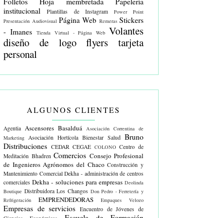
Folletos
Hoja membretada
Papelería
institucional
Plantillas de Instagram
Power Point
Página Web
Stickers
Presentación Audiovisual
Remeras
Volantes
- Imanes
Tienda Virtual - Página Web
diseño de logo
flyers
tarjeta
personal
ALGUNOS CLIENTES
Ascensores Basalduá
Agentia
Asociación Correntina de
Bruno
Asociación Hortícola
Bienestar Salud
Marketing
Distribuciones
CEDAR
CEGAE
Centro de
COLONO
Comercios
Consejo Profesional
Meditación Bhadren
de Ingenieros Agrónomos del Chaco
Construcción y
Mantenimiento Comercial
Dekha - administración de centros
Dekha - soluciones para empresas
comerciales
Deolinda
Distribuidora Los Changos
Boutique
Don Pedro - Ferretería y
EMPRENDEDORAS
Refrigeración
Empaques Velozo
Empresas de servicios
Encuentro de Jóvenes de
Escuela de Formación