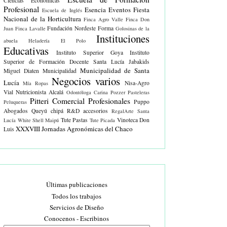
Ciencias Económicas
Profesional
Esencia Eventos
Fiesta
Escuela de Inglés
Nacional de la Horticultura
Finca Agro Valle
Finca Don
Fundación Nordeste Forma
Juan
Finca Lavalle
Golosinas de la
Instituciones
abuela
Heladería El Polo
Educativas
Instituto Superior Goya
Instituto
Superior de Formación Docente Santa Lucía
Jabakids
Municipalidad de Santa
Miguel Diaten
Municipalidad
Negocios varios
Lucía
Nisa-Agro
Mía Ropas
Vial
Nutricionista Alcalá
Odontóloga Carina Pozzer
Pasteleras
Pitteri Comercial
Profesionales
Puppo
Peluqueras
Abogados
Queyú chipá
R&D accesorios
RegalArte
Santa
Tute Pastas
Vinoteca Don
Lucía White
Shell Maipú
Tute Picada
XXXVIII Jornadas Agronómicas del Chaco
Luis
Últimas publicaciones
Todos los trabajos
Servicios de Diseño
Conocenos - Escribinos