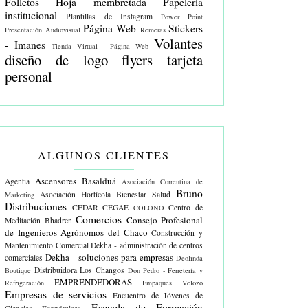
Folletos
Hoja membretada
Papelería
institucional
Plantillas de Instagram
Power Point
Página Web
Stickers
Presentación Audiovisual
Remeras
Volantes
- Imanes
Tienda Virtual - Página Web
diseño de logo
flyers
tarjeta
personal
ALGUNOS CLIENTES
Ascensores Basalduá
Agentia
Asociación Correntina de
Bruno
Asociación Hortícola
Bienestar Salud
Marketing
Distribuciones
CEDAR
CEGAE
Centro de
COLONO
Comercios
Consejo Profesional
Meditación Bhadren
de Ingenieros Agrónomos del Chaco
Construcción y
Mantenimiento Comercial
Dekha - administración de centros
Dekha - soluciones para empresas
comerciales
Deolinda
Distribuidora Los Changos
Boutique
Don Pedro - Ferretería y
EMPRENDEDORAS
Refrigeración
Empaques Velozo
Empresas de servicios
Encuentro de Jóvenes de
Escuela de Formación