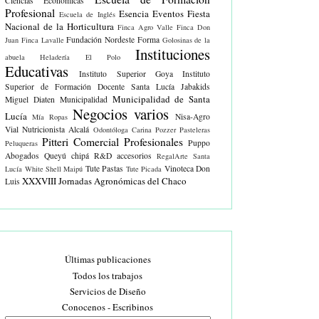
Ciencias Económicas
Profesional
Esencia Eventos
Fiesta
Escuela de Inglés
Nacional de la Horticultura
Finca Agro Valle
Finca Don
Fundación Nordeste Forma
Juan
Finca Lavalle
Golosinas de la
Instituciones
abuela
Heladería El Polo
Educativas
Instituto Superior Goya
Instituto
Superior de Formación Docente Santa Lucía
Jabakids
Municipalidad de Santa
Miguel Diaten
Municipalidad
Negocios varios
Lucía
Nisa-Agro
Mía Ropas
Vial
Nutricionista Alcalá
Odontóloga Carina Pozzer
Pasteleras
Pitteri Comercial
Profesionales
Puppo
Peluqueras
Abogados
Queyú chipá
R&D accesorios
RegalArte
Santa
Tute Pastas
Vinoteca Don
Lucía White
Shell Maipú
Tute Picada
XXXVIII Jornadas Agronómicas del Chaco
Luis
Últimas publicaciones
Todos los trabajos
Servicios de Diseño
Conocenos - Escribinos