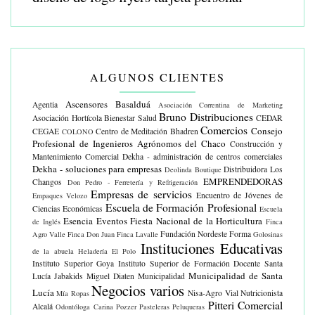
ALGUNOS CLIENTES
Ascensores Basalduá
Agentia
Asociación Correntina de Marketing
Bruno Distribuciones
Asociación Hortícola
Bienestar Salud
CEDAR
Comercios
Consejo
CEGAE
Centro de Meditación Bhadren
COLONO
Profesional de Ingenieros Agrónomos del Chaco
Construcción y
Mantenimiento Comercial
Dekha - administración de centros comerciales
Dekha - soluciones para empresas
Distribuidora Los
Deolinda Boutique
EMPRENDEDORAS
Changos
Don Pedro - Ferretería y Refrigeración
Empresas de servicios
Encuentro de Jóvenes de
Empaques Velozo
Escuela de Formación Profesional
Ciencias Económicas
Escuela
Esencia Eventos
Fiesta Nacional de la Horticultura
de Inglés
Finca
Fundación Nordeste Forma
Agro Valle
Finca Don Juan
Finca Lavalle
Golosinas
Instituciones Educativas
de la abuela
Heladería El Polo
Instituto Superior Goya
Instituto Superior de Formación Docente Santa
Municipalidad de Santa
Lucía
Jabakids
Miguel Diaten
Municipalidad
Negocios varios
Lucía
Nisa-Agro Vial
Nutricionista
Mía Ropas
Pitteri Comercial
Alcalá
Odontóloga Carina Pozzer
Pasteleras
Peluqueras