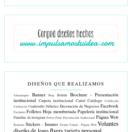
DISEÑOS QUE REALIZAMOS
Banner
Brochure - Presentación
Boletín
Almanaques
Blog
institucional
Carpeta institucional
Cartel
Catálogo
Certificado
Facebook
Decoración de Negocios
Cuadernillo Didáctico
Credencial
Folletos
Hoja membretada
Papelería institucional
Facturero
Página Web
Plantillas de Instagram
Power Point
Presentación Audiovisual
Volantes
Stickers - Imanes
Remeras
Tienda Virtual - Página Web
diseño de logo
flyers
tarjeta personal