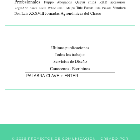
Profesionales
Puppo Abogados
Queyú chipá
R&D accesorios
Tute Pastas
Vinoteca
RegalArte
Santa Lucía White
Shell Maipú
Tute Picada
XXXVIII Jornadas Agronómicas del Chaco
Don Luis
Últimas publicaciones
Todos los trabajos
Servicios de Diseño
Conocenos - Escribinos
©
2026
PROYECTOS DE COMUNICACIÓN
• CREADO POR