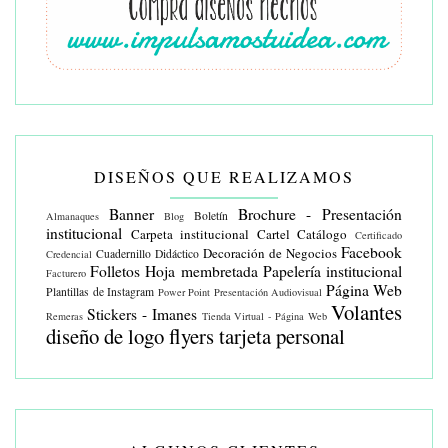
DISEÑOS QUE REALIZAMOS
Banner
Brochure - Presentación
Boletín
Almanaques
Blog
institucional
Carpeta institucional
Cartel
Catálogo
Certificado
Facebook
Decoración de Negocios
Cuadernillo Didáctico
Credencial
Folletos
Hoja membretada
Papelería institucional
Facturero
Página Web
Plantillas de Instagram
Power Point
Presentación Audiovisual
Volantes
Stickers - Imanes
Remeras
Tienda Virtual - Página Web
diseño de logo
flyers
tarjeta personal