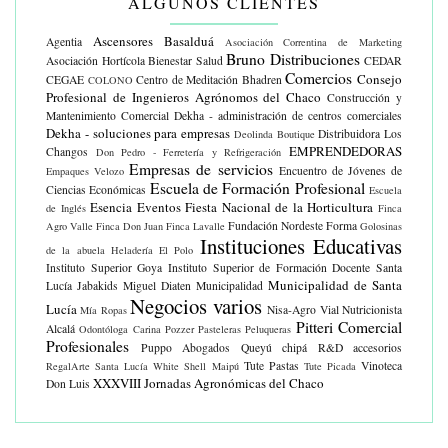
ALGUNOS CLIENTES
Ascensores Basalduá
Agentia
Asociación Correntina de Marketing
Bruno Distribuciones
Asociación Hortícola
Bienestar Salud
CEDAR
Comercios
Consejo
CEGAE
Centro de Meditación Bhadren
COLONO
Profesional de Ingenieros Agrónomos del Chaco
Construcción y
Mantenimiento Comercial
Dekha - administración de centros comerciales
Dekha - soluciones para empresas
Distribuidora Los
Deolinda Boutique
EMPRENDEDORAS
Changos
Don Pedro - Ferretería y Refrigeración
Empresas de servicios
Encuentro de Jóvenes de
Empaques Velozo
Escuela de Formación Profesional
Ciencias Económicas
Escuela
Esencia Eventos
Fiesta Nacional de la Horticultura
de Inglés
Finca
Fundación Nordeste Forma
Agro Valle
Finca Don Juan
Finca Lavalle
Golosinas
Instituciones Educativas
de la abuela
Heladería El Polo
Instituto Superior Goya
Instituto Superior de Formación Docente Santa
Municipalidad de Santa
Lucía
Jabakids
Miguel Diaten
Municipalidad
Negocios varios
Lucía
Nisa-Agro Vial
Nutricionista
Mía Ropas
Pitteri Comercial
Alcalá
Odontóloga Carina Pozzer
Pasteleras
Peluqueras
Profesionales
Puppo Abogados
Queyú chipá
R&D accesorios
Tute Pastas
Vinoteca
RegalArte
Santa Lucía White
Shell Maipú
Tute Picada
XXXVIII Jornadas Agronómicas del Chaco
Don Luis