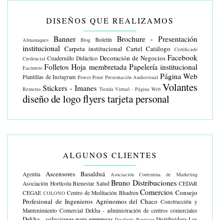
DISEÑOS QUE REALIZAMOS
Banner
Brochure - Presentación
Boletín
Almanaques
Blog
institucional
Carpeta institucional
Cartel
Catálogo
Certificado
Facebook
Decoración de Negocios
Cuadernillo Didáctico
Credencial
Folletos
Hoja membretada
Papelería institucional
Facturero
Página Web
Plantillas de Instagram
Power Point
Presentación Audiovisual
Volantes
Stickers - Imanes
Remeras
Tienda Virtual - Página Web
diseño de logo
flyers
tarjeta personal
ALGUNOS CLIENTES
Ascensores Basalduá
Agentia
Asociación Correntina de Marketing
Bruno Distribuciones
Asociación Hortícola
Bienestar Salud
CEDAR
Comercios
Consejo
CEGAE
Centro de Meditación Bhadren
COLONO
Profesional de Ingenieros Agrónomos del Chaco
Construcción y
Mantenimiento Comercial
Dekha - administración de centros comerciales
Dekha - soluciones para empresas
Distribuidora Los
Deolinda Boutique