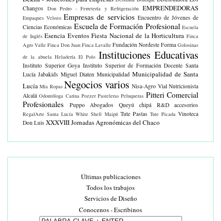
EMPRENDEDORAS
Changos
Don Pedro - Ferretería y Refrigeración
Empresas de servicios
Encuentro de Jóvenes de
Empaques Velozo
Escuela de Formación Profesional
Ciencias Económicas
Escuela
Esencia Eventos
Fiesta Nacional de la Horticultura
de Inglés
Finca
Fundación Nordeste Forma
Agro Valle
Finca Don Juan
Finca Lavalle
Golosinas
Instituciones Educativas
de la abuela
Heladería El Polo
Instituto Superior Goya
Instituto Superior de Formación Docente Santa
Municipalidad de Santa
Lucía
Jabakids
Miguel Diaten
Municipalidad
Negocios varios
Lucía
Nisa-Agro Vial
Nutricionista
Mía Ropas
Pitteri Comercial
Alcalá
Odontóloga Carina Pozzer
Pasteleras
Peluqueras
Profesionales
Puppo Abogados
Queyú chipá
R&D accesorios
Tute Pastas
Vinoteca
RegalArte
Santa Lucía White
Shell Maipú
Tute Picada
XXXVIII Jornadas Agronómicas del Chaco
Don Luis
Últimas publicaciones
Todos los trabajos
Servicios de Diseño
Conocenos - Escribinos