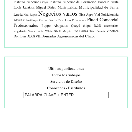
Instituto Superior Goya
Instituto Superior de Formación Docente Santa
Municipalidad de Santa
Lucía
Jabakids
Miguel Diaten
Municipalidad
Negocios varios
Lucía
Nisa-Agro Vial
Nutricionista
Mía Ropas
Pitteri Comercial
Alcalá
Odontóloga Carina Pozzer
Pasteleras
Peluqueras
Profesionales
Puppo Abogados
Queyú chipá
R&D accesorios
Tute Pastas
Vinoteca
RegalArte
Santa Lucía White
Shell Maipú
Tute Picada
XXXVIII Jornadas Agronómicas del Chaco
Don Luis
Últimas publicaciones
Todos los trabajos
Servicios de Diseño
Conocenos - Escribinos