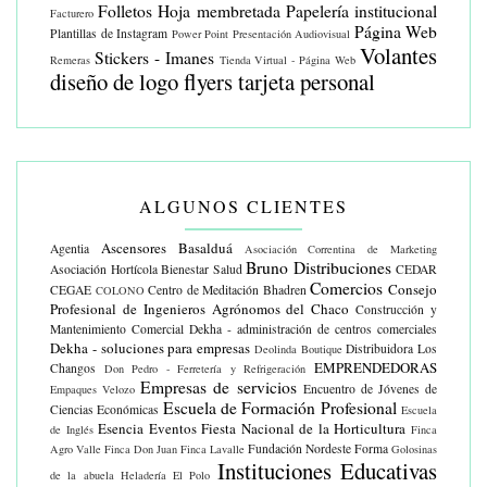
Folletos
Hoja membretada
Papelería institucional
Facturero
Página Web
Plantillas de Instagram
Power Point
Presentación Audiovisual
Volantes
Stickers - Imanes
Remeras
Tienda Virtual - Página Web
diseño de logo
flyers
tarjeta personal
ALGUNOS CLIENTES
Ascensores Basalduá
Agentia
Asociación Correntina de Marketing
Bruno Distribuciones
Asociación Hortícola
Bienestar Salud
CEDAR
Comercios
Consejo
CEGAE
Centro de Meditación Bhadren
COLONO
Profesional de Ingenieros Agrónomos del Chaco
Construcción y
Mantenimiento Comercial
Dekha - administración de centros comerciales
Dekha - soluciones para empresas
Distribuidora Los
Deolinda Boutique
EMPRENDEDORAS
Changos
Don Pedro - Ferretería y Refrigeración
Empresas de servicios
Encuentro de Jóvenes de
Empaques Velozo
Escuela de Formación Profesional
Ciencias Económicas
Escuela
Esencia Eventos
Fiesta Nacional de la Horticultura
de Inglés
Finca
Fundación Nordeste Forma
Agro Valle
Finca Don Juan
Finca Lavalle
Golosinas
Instituciones Educativas
de la abuela
Heladería El Polo