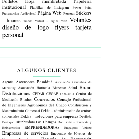
Folletos
Hoja membretada
Papelería
institucional
Plantillas de Instagram
Power Point
Página Web
Stickers
Presentación Audiovisual
Remeras
Volantes
- Imanes
Tienda Virtual - Página Web
diseño de logo
flyers
tarjeta
personal
ALGUNOS CLIENTES
Ascensores Basalduá
Agentia
Asociación Correntina de
Bruno
Asociación Hortícola
Bienestar Salud
Marketing
Distribuciones
CEDAR
CEGAE
Centro de
COLONO
Comercios
Consejo Profesional
Meditación Bhadren
de Ingenieros Agrónomos del Chaco
Construcción y
Mantenimiento Comercial
Dekha - administración de centros
Dekha - soluciones para empresas
comerciales
Deolinda
Distribuidora Los Changos
Boutique
Don Pedro - Ferretería y
EMPRENDEDORAS
Refrigeración
Empaques Velozo
Empresas de servicios
Encuentro de Jóvenes de
Escuela de Formación