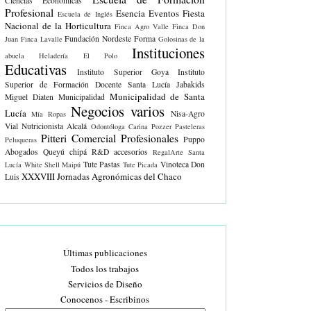
Ciencias Económicas
Profesional
Esencia Eventos
Fiesta
Escuela de Inglés
Nacional de la Horticultura
Finca Agro Valle
Finca Don
Fundación Nordeste Forma
Juan
Finca Lavalle
Golosinas de la
Instituciones
abuela
Heladería El Polo
Educativas
Instituto Superior Goya
Instituto
Superior de Formación Docente Santa Lucía
Jabakids
Municipalidad de Santa
Miguel Diaten
Municipalidad
Negocios varios
Lucía
Nisa-Agro
Mía Ropas
Vial
Nutricionista Alcalá
Odontóloga Carina Pozzer
Pasteleras
Pitteri Comercial
Profesionales
Puppo
Peluqueras
Abogados
Queyú chipá
R&D accesorios
RegalArte
Santa
Tute Pastas
Vinoteca Don
Lucía White
Shell Maipú
Tute Picada
XXXVIII Jornadas Agronómicas del Chaco
Luis
Últimas publicaciones
Todos los trabajos
Servicios de Diseño
Conocenos - Escribinos