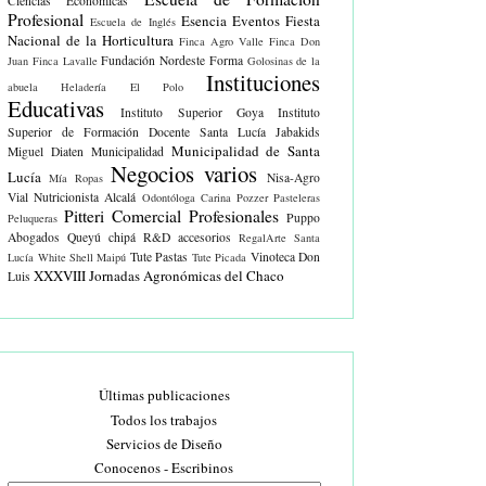
Ciencias Económicas
Profesional
Esencia Eventos
Fiesta
Escuela de Inglés
Nacional de la Horticultura
Finca Agro Valle
Finca Don
Fundación Nordeste Forma
Juan
Finca Lavalle
Golosinas de la
Instituciones
abuela
Heladería El Polo
Educativas
Instituto Superior Goya
Instituto
Superior de Formación Docente Santa Lucía
Jabakids
Municipalidad de Santa
Miguel Diaten
Municipalidad
Negocios varios
Lucía
Nisa-Agro
Mía Ropas
Vial
Nutricionista Alcalá
Odontóloga Carina Pozzer
Pasteleras
Pitteri Comercial
Profesionales
Puppo
Peluqueras
Abogados
Queyú chipá
R&D accesorios
RegalArte
Santa
Tute Pastas
Vinoteca Don
Lucía White
Shell Maipú
Tute Picada
XXXVIII Jornadas Agronómicas del Chaco
Luis
Últimas publicaciones
Todos los trabajos
Servicios de Diseño
Conocenos - Escribinos