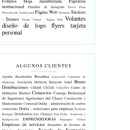
Folletos
Hoja membretada
Papelería
institucional
Plantillas de Instagram
Power Point
Página Web
Stickers
Presentación Audiovisual
Remeras
Volantes
- Imanes
Tienda Virtual - Página Web
diseño de logo
flyers
tarjeta
personal
ALGUNOS CLIENTES
Ascensores Basalduá
Agentia
Asociación Correntina de
Bruno
Asociación Hortícola
Bienestar Salud
Marketing
Distribuciones
CEDAR
CEGAE
Centro de
COLONO
Comercios
Consejo Profesional
Meditación Bhadren
de Ingenieros Agrónomos del Chaco
Construcción y
Mantenimiento Comercial
Dekha - administración de centros
Dekha - soluciones para empresas
comerciales
Deolinda
Distribuidora Los Changos
Boutique
Don Pedro - Ferretería y
EMPRENDEDORAS
Refrigeración
Empaques Velozo
Empresas de servicios
Encuentro de Jóvenes de
Escuela de Formación